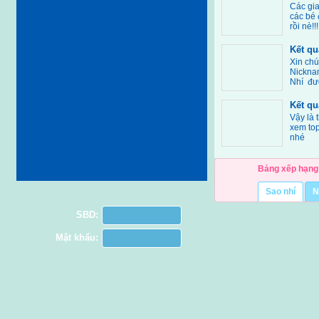
Các gia
các bé
rồi nè!!!
Kết qu
Xin ch
Nicknam
Nhí đư
Kết qu
Vậy là 
xem top
nhé
Bảng xếp hạng
Sao nhí
N
SBD:
Mật khẩu: