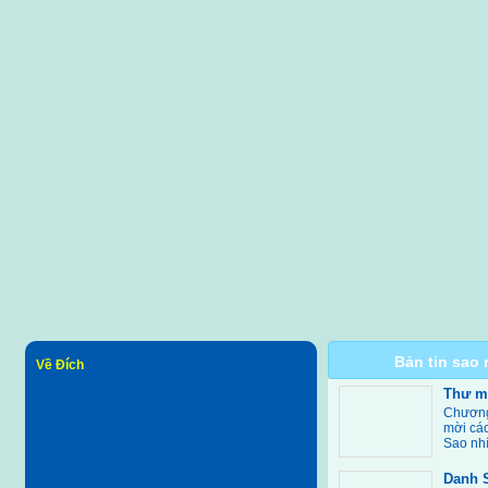
Bản tin sao 
Về Đích
​Thư m
Chương 
mời các
Sao nh
Danh 