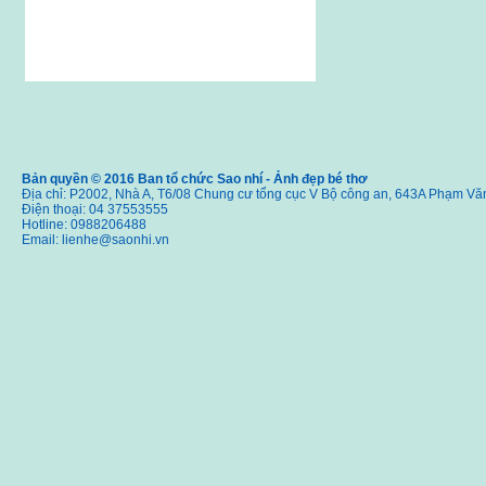
Bản quyền © 2016 Ban tổ chức Sao nhí - Ảnh đẹp bé thơ
Địa chỉ: P2002, Nhà A, T6/08 Chung cư tổng cục V Bộ công an, 643A Phạm Vă
Điện thoại: 04 37553555
Hotline: 0988206488
Email:
lienhe@saonhi.vn