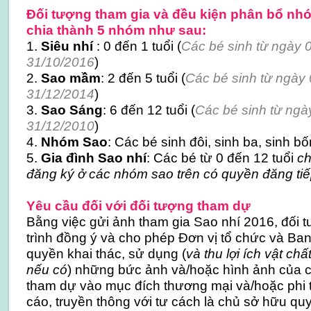
Đối tượng tham gia và
đều kiện phân bổ nh
chia thành 5 nhóm như sau:
1.
Siêu nhí
: 0 đến 1 tuổi (
Các bé sinh từ ngày 
31/10/2016
)
2.
Sao mầm
: 2 đến 5 tuổi (
Các bé sinh từ ngày 
31/12/2014
)
3.
Sao Sáng
: 6 đến 12 tuổi (
Các bé sinh từ ngà
31/12/2010
)
4.
Nhóm Sao
: Các bé sinh đôi, sinh ba, sinh bốn
5.
Gia đình Sao nhí
: Các bé từ 0 đến 12 tuổi
ch
đăng ký ở các nhóm sao trên có quyền đăng tiế
Yêu cầu đối với đối tượng tham dự
Bằng việc gửi ảnh tham gia Sao nhí 2016, đối 
trình đồng ý và cho phép Đơn vị tổ chức và Ba
quyền khai thác, sử dụng (
và thu lợi ích vật chấ
nếu có
) những bức ảnh và/hoặc hình ảnh của c
tham dự vào mục đích thương mại và/hoặc phi
cáo, truyền thông với tư cách là chủ sở hữu quy