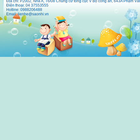
Địa chỉ: P2002, Nhà A, T6/08 Chung cư tổng cục V Bộ công an, 643A Phạm Vă
Điện thoại: 04 37553555
Hotline: 0988206488
Email:
lienhe@saonhi.vn