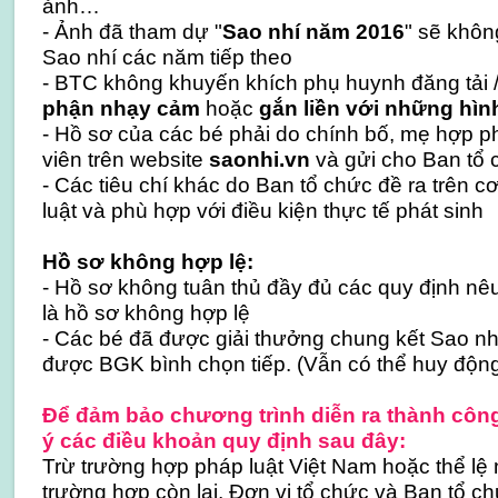
ảnh…
- Ảnh đã tham dự "
Sao nhí năm 2016
" sẽ khô
Sao nhí các năm tiếp theo
- BTC không khuyến khích phụ huynh đăng tải 
phận nhạy cảm
hoặc
gắn liền với những hì
- Hồ sơ của các bé phải do chính bố, mẹ hợp p
viên trên website
saonhi.vn
và gửi cho Ban tổ 
- Các tiêu chí khác do Ban tổ chức đề ra trên c
luật và phù hợp với điều kiện thực tế phát sinh
Hồ sơ không hợp lệ:
- Hồ sơ không tuân thủ đầy đủ các quy định nêu
là hồ sơ không hợp lệ
- Các bé đã được giải thưởng chung kết Sao n
được BGK bình chọn tiếp. (Vẫn có thể huy động
Để đảm bảo chương trình diễn ra thành côn
ý các điều khoản quy định sau đây:
Trừ trường hợp pháp luật Việt Nam hoặc thể lệ 
trường hợp còn lại, Đơn vị tổ chức và Ban tổ c