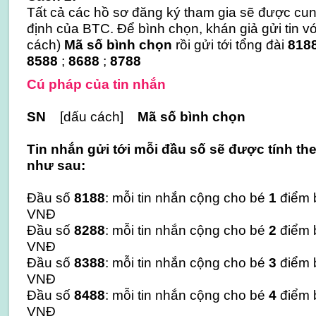
Tất cả các hồ sơ đăng ký tham gia sẽ được cu
định của BTC. Để bình chọn, khán giả gửi tin v
cách)
Mã số bình chọn
rồi gửi tới tổng đài
8188
8588
;
8688
;
8788
Cú pháp của tin nhắn
SN
[dấu cách]
Mã số bình chọn
Tin nhắn gửi tới mỗi đầu số sẽ được tính t
như sau:
Đầu số
8188
: mỗi tin nhắn cộng cho bé
1
điểm b
VNĐ
Đầu số
8288
: mỗi tin nhắn cộng cho bé
2
điểm b
VNĐ
Đầu số
8388
: mỗi tin nhắn cộng cho bé
3
điểm b
VNĐ
Đầu số
8488
: mỗi tin nhắn cộng cho bé
4
điểm b
VNĐ