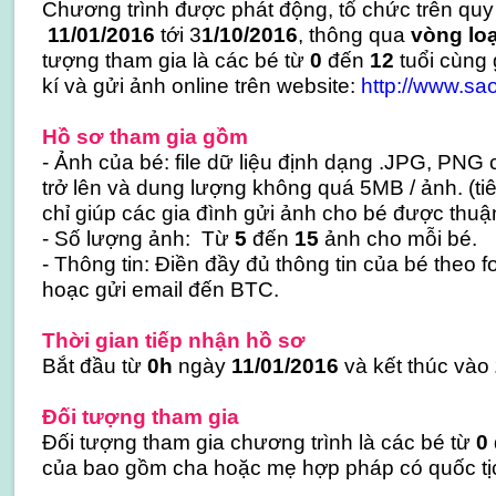
Chương trình được phát động, tổ chức trên quy
11/01/2016
tới 3
1/10/2016
, thông qua
vòng loạ
tượng tham gia là các bé từ
0
đến
12
tuổi cùng 
kí và gửi ảnh online trên website:
http://www.sa
Hồ sơ tham gia gồm
- Ảnh của bé: file dữ liệu định dạng .JPG, PNG
trở lên và dung lượng không quá 5MB / ảnh. (ti
chỉ giúp các gia đình gửi ảnh cho bé được thuận
- Số lượng ảnh: Từ
5
đến
15
ảnh cho mỗi bé.
- Thông tin: Điền đầy đủ thông tin của bé theo 
hoạc gửi email đến BTC.
Thời gian tiếp nhận hồ sơ
Bắt đầu từ
0h
ngày
11/01/2016
và kết thúc vào
Đối tượng tham gia
Đối tượng tham gia chương trình là các bé từ
0
của bao gồm cha hoặc mẹ hợp pháp có quốc tị