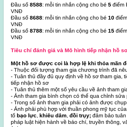
Đầu số
8588
: mỗi tin nhắn cộng cho bé
5
điểm b
VNĐ
Đầu số
8688
: mỗi tin nhắn cộng cho bé
10
điểm 
VNĐ
Đầu số
8788
: mỗi tin nhắn cộng cho bé
15
điểm 
VNĐ
Tiêu chí đánh giá và Mô hình tiếp nhận hồ s
Một hồ sơ được coi là hợp lệ khi thỏa mãn đồ
- Thuộc đối tượng tham gia chương trình đã nê
- Tuân thủ đầy đủ quy định về hồ sơ tham gia, t
tiếp nhận hồ sơ
- Tuân thủ thêm một số yêu cầu về ảnh tham gi
- Ảnh tham gia bình chọn có thể qua chỉnh sửa
- Trong số ảnh tham gia phải có ảnh được chụp
- Ảnh phải phù hợp với thuần phong mỹ tục của
tố
bạo lực
,
khiêu dâm
,
đồi trụy;
đảm bảo tuân 
pháp luật hiện hành về báo chí, truyền thông, v