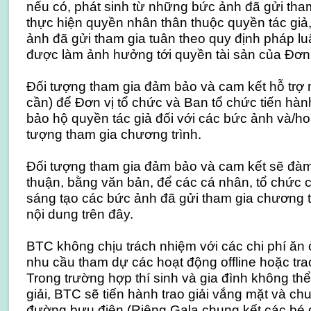
nếu có, phát sinh từ những bức ảnh đã gửi tham
thực hiện quyền nhân thân thuộc quyền tác giả,
ảnh đã gửi tham gia tuân theo quy định pháp l
được làm ảnh hưởng tới quyền tài sản của Đơn 
Đối tượng tham gia đảm bảo và cam kết hỗ trợ m
cần) để Đơn vị tổ chức và Ban tổ chức tiến hàn
bảo hộ quyền tác giả đối với các bức ảnh và/ho
tượng tham gia chương trình.
Đối tượng tham gia đảm bảo và cam kết sẽ đàm
thuận, bằng văn bản, để các cá nhân, tổ chức c
sáng tạo các bức ảnh đã gửi tham gia chương 
nội dung trên đây.
BTC không chịu trách nhiệm với các chi phí ăn ở,
nhu cầu tham dự các hoạt động offline hoặc trao
Trong trường hợp thí sinh và gia đình không thể
giải, BTC sẽ tiến hành trao giải vắng mặt và c
đường bưu điện (Riêng Gala chung kết các bé 