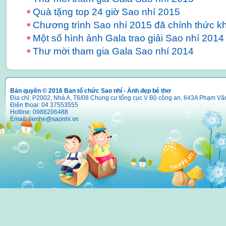
Quà tặng top 24 giờ Sao nhí 2015
Chương trình Sao nhí 2015 đã chính thức k
Một số hình ảnh Gala trao giải Sao nhí 2014
Thư mời tham gia Gala Sao nhí 2014
Bản quyền © 2016 Ban tổ chức Sao nhí - Ảnh đẹp bé thơ
Địa chỉ: P2002, Nhà A, T6/08 Chung cư tổng cục V Bộ công an, 643A Phạm Vă
Điện thoại: 04 37553555
Hotline: 0988206488
Email:
lienhe@saonhi.vn