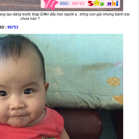
 tạo dáng trước tháp Eiffel đấy mọi người ạ , trông con gái nhưng bảnh trai
chưa nào ?
BD :
99753