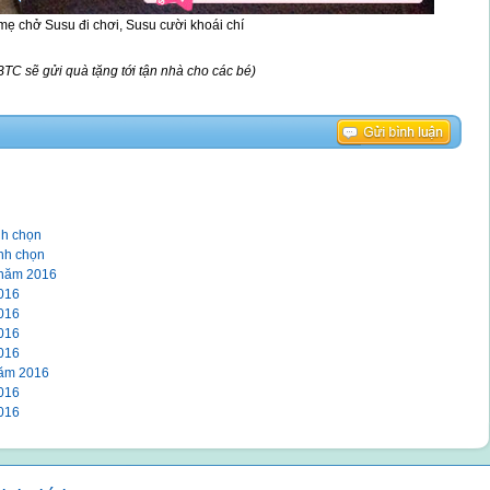
ẹ chở Susu đi chơi, Susu cười khoái chí
BTC sẽ gửi quà tặng tới tận nhà cho các bé)
:
nh chọn
ình chọn
 năm 2016
2016
2016
2016
2016
năm 2016
2016
2016