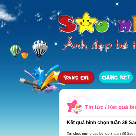
Tin tức
/
Kết quả bì
Kết quả bình chọn tuần 38 Sa
Xin chúc mừng các bé top 3 tuần 38 Sao