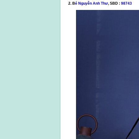
2. B
é ​​Nguyễn Anh Thư
, SBD :
98743